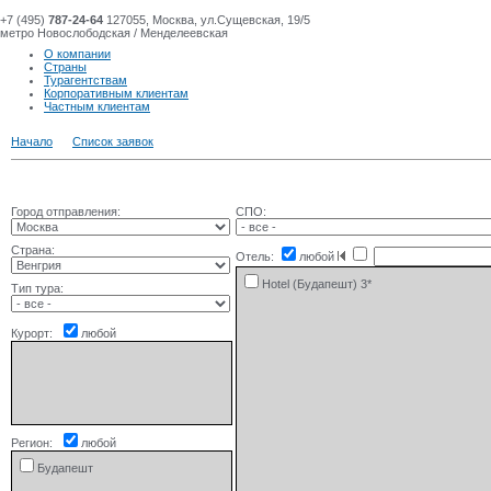
+7 (495)
787-24-64
127055, Москва, ул.Сущевская, 19/5
метро Новослободская / Менделеевская
О компании
Страны
Турагентствам
Корпоративным клиентам
Частным клиентам
Начало
Список заявок
Город отправления:
СПО:
Страна:
Отель:
любой
Hotel (Будапешт) 3*
Тип тура:
Курорт:
любой
Регион:
любой
Будапешт