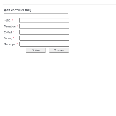
Для частных лиц
ФИО:
*
Телефон:
*
E-Mail:
*
Город:
*
Паспорт:
*