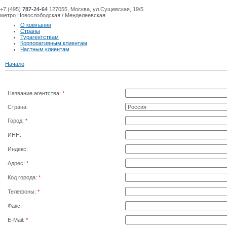
+7 (495)
787-24-64
127055, Москва, ул.Сущевская, 19/5
метро Новослободская / Менделеевская
О компании
Страны
Турагентствам
Корпоративным клиентам
Частным клиентам
Начало
Название агентства:
*
Страна:
Город:
*
ИНН:
Индекс:
Адрес:
*
Код города:
*
Телефоны:
*
Факс:
E-Mail:
*