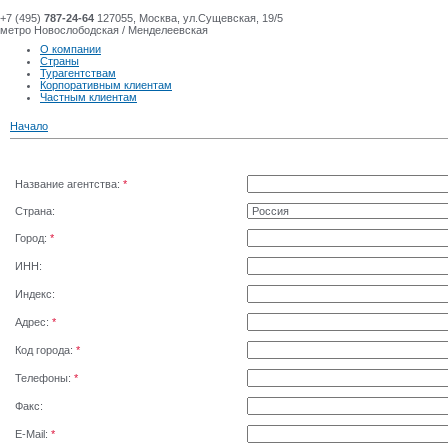
+7 (495)
787-24-64
127055, Москва, ул.Сущевская, 19/5
метро Новослободская / Менделеевская
О компании
Страны
Турагентствам
Корпоративным клиентам
Частным клиентам
Начало
Название агентства:
*
Страна:
Город:
*
ИНН:
Индекс:
Адрес:
*
Код города:
*
Телефоны:
*
Факс:
E-Mail:
*