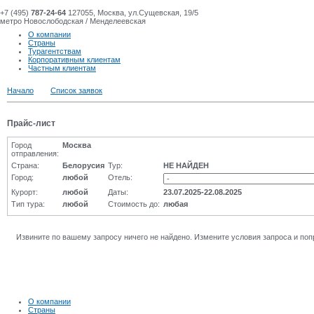
+7 (495)
787-24-64
127055, Москва, ул.Сущевская, 19/5
метро Новослободская / Менделеевская
О компании
Страны
Турагентствам
Корпоративным клиентам
Частным клиентам
Начало
Список заявок
Прайс-лист
Город
Москва
отправления:
Страна:
Белорусия
Тур:
НЕ НАЙДЕН
Город:
любой
Отель:
Курорт:
любой
Даты:
23.07.2025-22.08.2025
Тип тура:
любой
Стоимость до:
любая
Извините по вашему запросу ничего не найдено. Измените условия запроса и поп
О компании
Страны