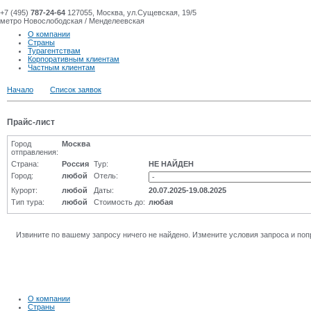
+7 (495)
787-24-64
127055, Москва, ул.Сущевская, 19/5
метро Новослободская / Менделеевская
О компании
Страны
Турагентствам
Корпоративным клиентам
Частным клиентам
Начало
Список заявок
Прайс-лист
Город
Москва
отправления:
Страна:
Россия
Тур:
НЕ НАЙДЕН
Город:
любой
Отель:
Курорт:
любой
Даты:
20.07.2025-19.08.2025
Тип тура:
любой
Стоимость до:
любая
Извините по вашему запросу ничего не найдено. Измените условия запроса и поп
О компании
Страны