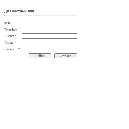
Для частных лиц
ФИО:
*
Телефон:
*
E-Mail:
*
Город:
*
Паспорт:
*