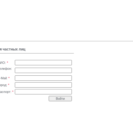
я частных лиц
ИО:
*
елефон:
-Mail:
*
ород:
*
аспорт:
*