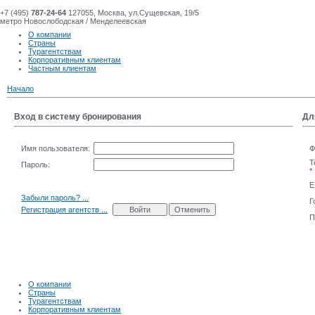
+7 (495)
787-24-64
127055, Москва, ул.Сущевская, 19/5
метро Новослободская / Менделеевская
О компании
Страны
Турагентствам
Корпоративным клиентам
Частным клиентам
Начало
Вход в систему бронирования
Дл
Имя пользователя:
Ф
Т
Пароль:
*
E
Забыли пароль? ...
Г
Регистрация агентств ...
П
О компании
Страны
Турагентствам
Корпоративным клиентам