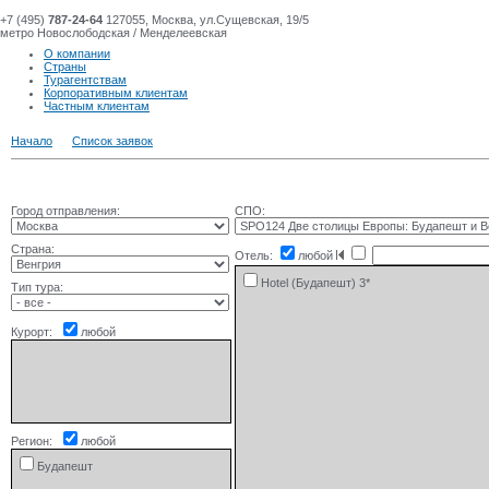
+7 (495)
787-24-64
127055, Москва, ул.Сущевская, 19/5
метро Новослободская / Менделеевская
О компании
Страны
Турагентствам
Корпоративным клиентам
Частным клиентам
Начало
Список заявок
Город отправления:
СПО:
Страна:
Отель:
любой
Hotel (Будапешт) 3*
Тип тура:
Курорт:
любой
Регион:
любой
Будапешт