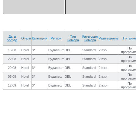
Дата
Тип
Категория
Отель
Категория
Регион
Размещение
Питание
заезда
номера
номера
По
15.08
Hotel
3*
Будапешт
DBL
Standard
2 взр.
програм
По
22.08
Hotel
3*
Будапешт
DBL
Standard
2 взр.
програм
По
29.08
Hotel
3*
Будапешт
DBL
Standard
2 взр.
програм
По
05.09
Hotel
3*
Будапешт
DBL
Standard
2 взр.
програм
По
12.09
Hotel
3*
Будапешт
DBL
Standard
2 взр.
програм